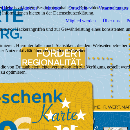
lebnis zu bieten. Bestimmte Inhalte von Drittanbietern werden nur ang
Home
Aktuelles
Aktionen
Gutschein
Veranstaltungen
e Informationen hierzu in der Datenschutzerklärung.
Mitglied werden
Über uns
P
utz vor Hackerangriffen und zur Gewährleistung eines konsistenten un
ieren. Hierunter fallen auch Statistiken, die dem Webseitenbetreiber v
r Nutzeraktivität über verschiedene Webseiten.
 die von Drittanbietern eigenverantwortlich zur Verfügung gestellt wer
 zu optimieren.