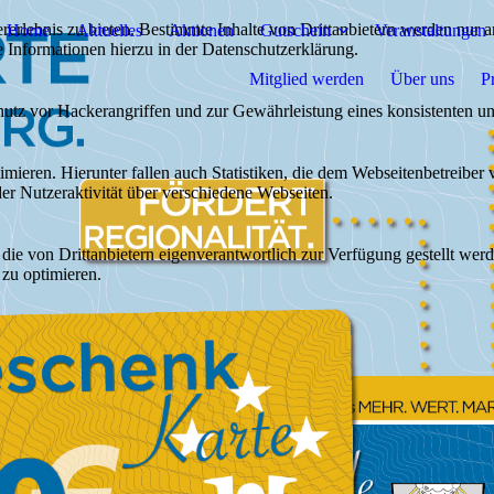
lebnis zu bieten. Bestimmte Inhalte von Drittanbietern werden nur ang
Home
Aktuelles
Aktionen
Gutschein
Veranstaltungen
e Informationen hierzu in der Datenschutzerklärung.
Mitglied werden
Über uns
P
utz vor Hackerangriffen und zur Gewährleistung eines konsistenten un
ieren. Hierunter fallen auch Statistiken, die dem Webseitenbetreiber v
r Nutzeraktivität über verschiedene Webseiten.
 die von Drittanbietern eigenverantwortlich zur Verfügung gestellt wer
 zu optimieren.