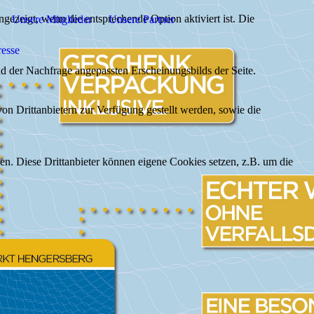
ezeigt, wenn die entsprechende Option aktiviert ist. Die
Unsere Mitglieder
Unsere Partner
resse
d der Nachfrage angepassten Erscheinungsbilds der Seite.
on Drittanbietern zur Verfügung gestellt werden, sowie die
den. Diese Drittanbieter können eigene Cookies setzen, z.B. um die