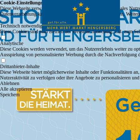
Cookie-Einstellungen
Diese Webseite verwendet Cookies, um Besuchern ein optimales Nutzerer
Datenverarbeitung kann dann auch in einem Drittland erfolgen. Weiter
Technisch notwendige
Diese Cookies sind zum Betrieb der Webseite notwendig, z.B. zum Sch
Analytische
Diese Cookies werden verwendet, um das Nutzererlebnis weiter zu optim
Ausspielung von personalisierter Werbung durch die Nachverfolgung de
Drittanbieter-Inhalte
Diese Webseite bietet möglicherweise Inhalte oder Funktionalitäten an,
Nutzeraktivität zu verfolgen oder ihre Angebote zu personalisieren und
Ablehnen
Alle akzeptieren
Speichern